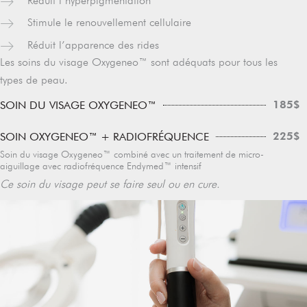
Réduit l’hyperpigmentation
Stimule le renouvellement cellulaire
Réduit l’apparence des rides
Les soins du visage Oxygeneo™ sont adéquats pour tous les
types de peau.
185$
SOIN DU VISAGE OXYGENEO™
225$
SOIN OXYGENEO™ + RADIOFRÉQUENCE
Soin du visage Oxygeneo™ combiné avec un traitement de micro-
aiguillage avec radiofréquence Endymed™ intensif
Ce soin du visage peut se faire seul ou en cure.