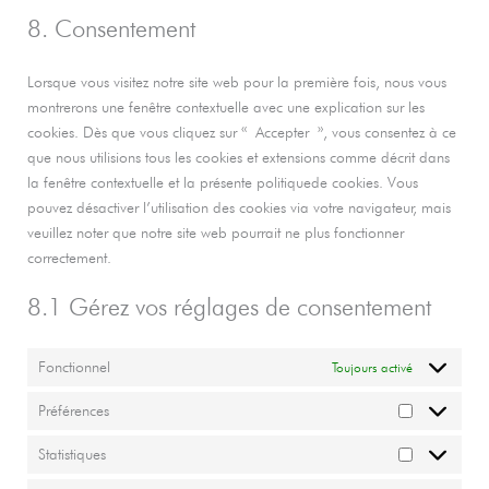
to
adsense
8. Consentement
service
divers
Lorsque vous visitez notre site web pour la première fois, nous vous
montrerons une fenêtre contextuelle avec une explication sur les
cookies. Dès que vous cliquez sur « Accepter », vous consentez à ce
que nous utilisions tous les cookies et extensions comme décrit dans
la fenêtre contextuelle et la présente politiquede cookies. Vous
pouvez désactiver l’utilisation des cookies via votre navigateur, mais
veuillez noter que notre site web pourrait ne plus fonctionner
correctement.
8.1 Gérez vos réglages de consentement
Fonctionnel
Toujours activé
Préférences
Préférences
Statistiques
Statistiques