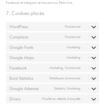
Facebook et Instagram se trouvent aux États-Unis.
7. Cookies placés
WordPress
Fonctionnel
Consent
to
Complianz
Fonctionnel
service
Consent
wordpress
to
Google Fonts
Marketing
service
Consent
complianz
to
Google Maps
Marketing
service
Consent
google-
to
Facebook
Marketing, Fonctionnel
fonts
service
Consent
google-
to
Burst Statistics
Statistiques (anonymes)
maps
service
Consent
facebook
to
Google Adsense
Statistics, Marketing
service
Consent
burst-
to
Divers
Finalité en attente d’enquête
statistics
service
Consent
google-